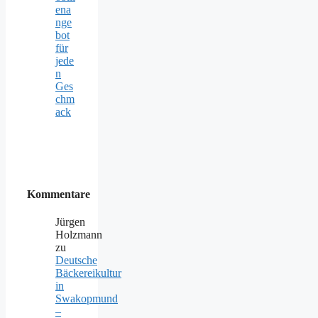
ena
nge
bot
für
jede
n
Ges
chm
ack
Kommentare
Jürgen
Holzmann
zu
Deutsche
Bäckereikultur
in
Swakopmund
–