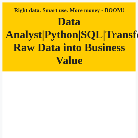
Right data. Smart use. More money - BOOM!
Data
Analyst|Python|SQL|Trans
Raw Data into Business
Value
Zum
Inhalt
springen