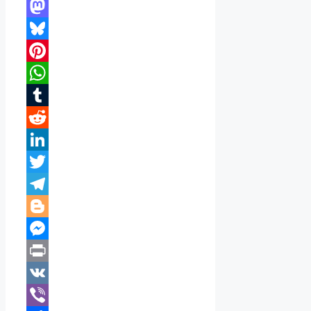
Facebook
Mastodon
Bluesky
Pinterest
WhatsApp
Tumblr
Reddit
LinkedIn
Twitter
Telegram
Blogger
Messenger
Print
VK