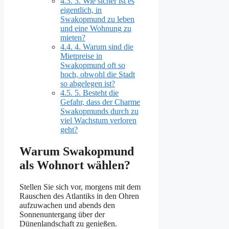
4.3.
3. Wie sicher ist es
eigentlich, in
Swakopmund zu leben
und eine Wohnung zu
mieten?
4.4.
4. Warum sind die
Mietpreise in
Swakopmund oft so
hoch, obwohl die Stadt
so abgelegen ist?
4.5.
5. Besteht die
Gefahr, dass der Charme
Swakopmunds durch zu
viel Wachstum verloren
geht?
Warum Swakopmund
als Wohnort wählen?
Stellen Sie sich vor, morgens mit dem
Rauschen des Atlantiks in den Ohren
aufzuwachen und abends den
Sonnenuntergang über der
Dünenlandschaft zu genießen.