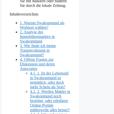
Sie mit Maklern oder blättern
Sie durch die lokale Zeitung.
Inhaltsverzeichnis
1.
Warum Swakopmund als
Wohnort wählen?
2.
Analyse des
Immobilienmarktes in
Swakopmund
3.
Wie finde ich meine
Traumwohnung in
Swakopmund?
4.
Offene Fragen zur
Diskussion und deren
Antworten
4.1.
1. Ist der Lebensstil
in Swakopmund so
gemütlich, oder doch
mehr Schein als Sein?
4.2.
2. Werden Makler in
Swakopmund noch
benötigt, oder erledigen
Online-Portale
mittlerweile alles besser?