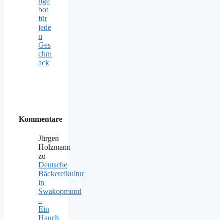
nge
bot
für
jede
n
Ges
chm
ack
Kommentare
Jürgen
Holzmann
zu
Deutsche
Bäckereikultur
in
Swakopmund
–
Ein
Hauch