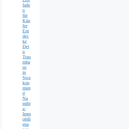
fade
n
für
Käu
fer
Ent
dec
ke
Dei
n
Trau
mha
us
in
Swa
kop
mun
d
Na
mibi
a:
Imm
obili
ena