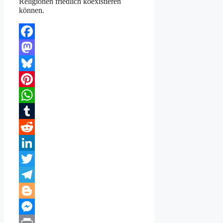
Religionen friedlich koexistieren
können.
Facebook
Mastodon
Bluesky
Pinterest
WhatsApp
Tumblr
Reddit
LinkedIn
Twitter
Telegram
Blogger
Messenger