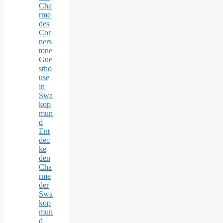
Cha
rme
des
Cor
ners
tone
Gue
stho
use
in
Swa
kop
mun
d
Ent
dec
ke
den
Cha
rme
der
Swa
kop
mun
d