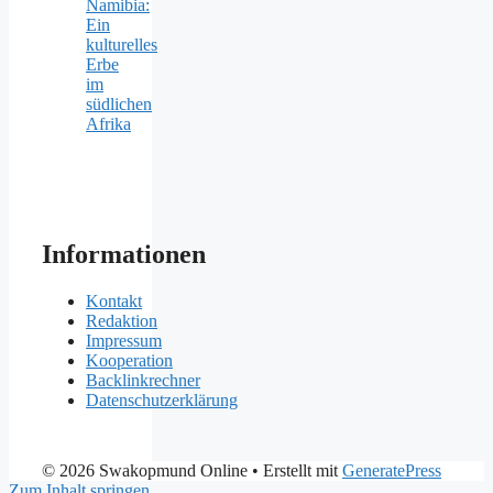
Namibia:
Ein
kulturelles
Erbe
im
südlichen
Afrika
Informationen
Kontakt
Redaktion
Impressum
Kooperation
Backlinkrechner
Datenschutzerklärung
© 2026 Swakopmund Online
• Erstellt mit
GeneratePress
Zum Inhalt springen