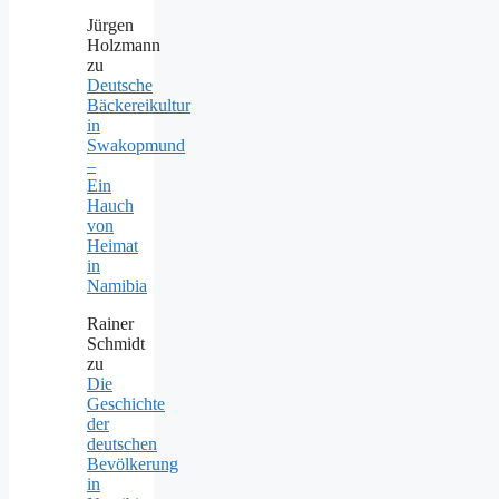
Jürgen
Holzmann
zu
Deutsche
Bäckereikultur
in
Swakopmund
–
Ein
Hauch
von
Heimat
in
Namibia
Rainer
Schmidt
zu
Die
Geschichte
der
deutschen
Bevölkerung
in