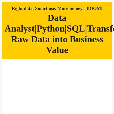
Right data. Smart use. More money - BOOM!
Data
Analyst|Python|SQL|Trans
Raw Data into Business
Value
Zum
Inhalt
springen