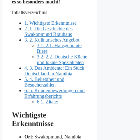
es so besonders macht!
Inhaltsverzeichnis
1.
Wichtigste Erkenntnisse
2.
1. Die Geschichte des
Swakopmund Brauhaus
3.
2. Kulinarisches Angebot
3.1.
2.1. Hausgebraute
Biere
3.2.
2.2. Deutsche Küche
und lokale Spezialitäten
4.
3. Das Ambiente: Ein Stück
Deutschland in Namibia
5.
4. Beliebtheit und
Besucherzahlen
6.
5. Kundenbewertungen und
Erfahrungsberichte
6.1.
Zitate:
Wichtigste
Erkenntnisse
Ort
: Swakopmund, Namibia