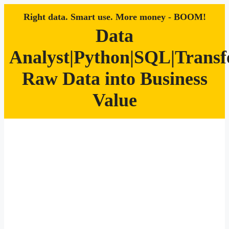
Right data. Smart use. More money - BOOM!
Data
Analyst|Python|SQL|Trans
Raw Data into Business
Value
Zum
Inhalt
springen