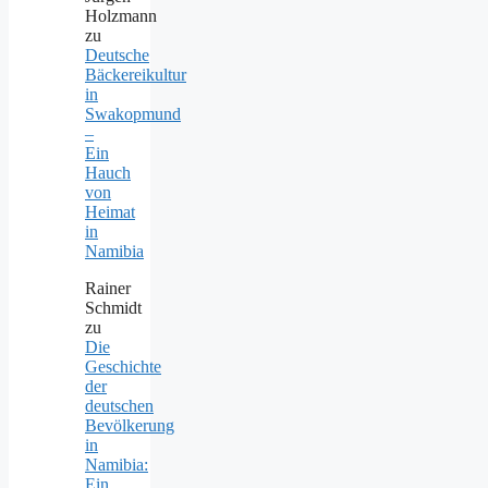
Holzmann
zu
Deutsche
Bäckereikultur
in
Swakopmund
–
Ein
Hauch
von
Heimat
in
Namibia
Rainer
Schmidt
zu
Die
Geschichte
der
deutschen
Bevölkerung
in
Namibia:
Ein