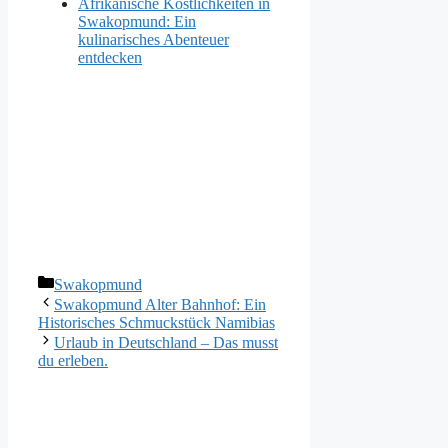
Afrikanische Köstlichkeiten in
Swakopmund: Ein
kulinarisches Abenteuer
entdecken
Kategorien
Swakopmund
Swakopmund Alter Bahnhof: Ein
Historisches Schmuckstück Namibias
Urlaub in Deutschland – Das musst
du erleben.