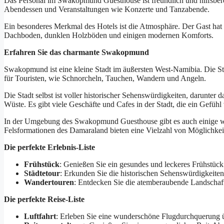
Das Personal im Swakopmund Guesthouse ist freundlich und hilfsbereit
Abendessen und Veranstaltungen wie Konzerte und Tanzabende.
Ein besonderes Merkmal des Hotels ist die Atmosphäre. Der Gast hat
Dachboden, dunklen Holzböden und einigen modernen Komforts.
Erfahren Sie das charmante Swakopmund
Swakopmund ist eine kleine Stadt im äußersten West-Namibia. Die Stad
für Touristen, wie Schnorcheln, Tauchen, Wandern und Angeln.
Die Stadt selbst ist voller historischer Sehenswürdigkeiten, darunte
Wüste. Es gibt viele Geschäfte und Cafes in der Stadt, die ein Gefühl
In der Umgebung des Swakopmund Guesthouse gibt es auch einige w
Felsformationen des Damaraland bieten eine Vielzahl von Möglichke
Die perfekte Erlebnis-Liste
Frühstück
: Genießen Sie ein gesundes und leckeres Frühstück
Städtetour
: Erkunden Sie die historischen Sehenswürdigkeit
Wandertouren
: Entdecken Sie die atemberaubende Landschaf
Die perfekte Reise-Liste
Luftfahrt
: Erleben Sie eine wunderschöne Flugdurchquerung 