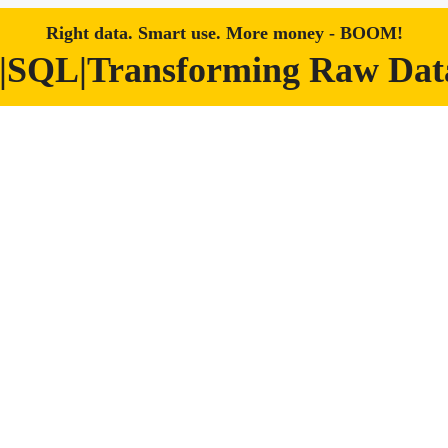
Right data. Smart use. More money - BOOM!
|SQL|Transforming Raw Data