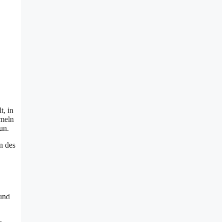
t, in
mmeln
un.
n des
 und