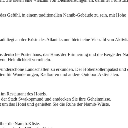
. Sie bieten eine Vielzahl von Dienstleistungen an, darunter Frühstüc
 das Gefühl, in einem traditionellen Namib-Gebäude zu sein, mit Hohe
t liegt an der Küste des Atlantiks und bietet eine Vielzahl von Aktivit
r das deutsche Postenhaus, das Haus der Erinnerung und die Berge der N
 von Heimlichkeit vermitteln.
underschöne Landschaften zu erkunden. Der Hohenzollernpalast und 
iten für Wanderungen, Radtouren und andere Outdoor-Aktivitäten.
 im Restaurant des Hotels.
en der Stadt Swakopmund und entdecken Sie ihre Geheimnisse.
t um das Hotel und genießen Sie die Ruhe der Namib-Wüste.
über die Namib-Küste.