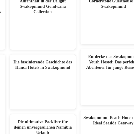
Aufenthalt in der Delight
Cornerstone Guesthouse 
Swakopmund Gondwana
Swakopmund
s
Collection
Entdecke das Swakopm
Die faszinierende Geschichte des
Youth Hostel: Das perfek
Hansa Hotels in Swakopmund
Abenteuer für junge Reis
Swakopmund Beach Hotel:
Die ultimative Packliste für
Ideal Seaside Getaway
deinen unvergesslichen Namibia
Urlaub