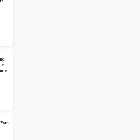
in
und
te
ende
 Your