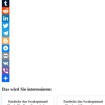
WhatsApp
Tumblr
Reddit
LinkedIn
Twitter
Telegram
Blogger
Messenger
Print
VK
Viber
Teilen
Das wird Sie interessieren:
Entdecke das Swakopmund
Entdecke das Swakopmund