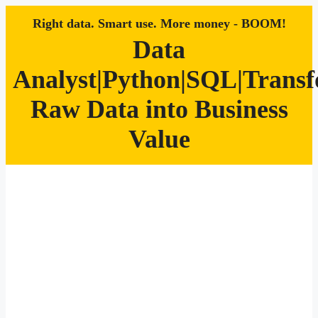
Right data. Smart use. More money - BOOM!
Data
Analyst|Python|SQL|Trans
Raw Data into Business
Value
Zum
Inhalt
springen