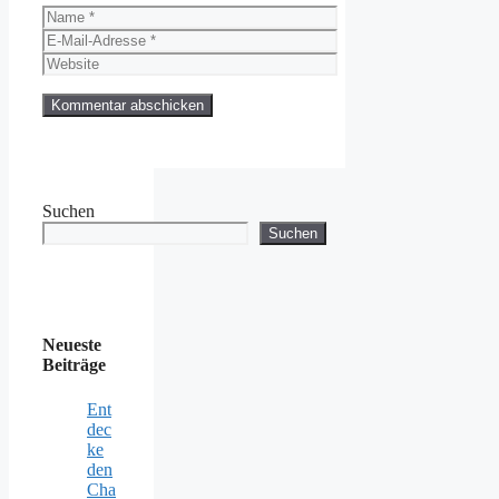
Name
E-
Mail-
Website
Adresse
Suchen
Suchen
Neueste
Beiträge
Ent
dec
ke
den
Cha