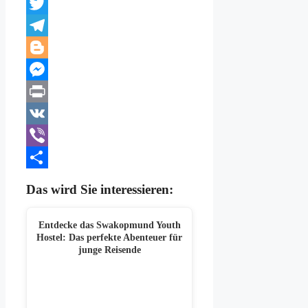
LinkedIn
Twitter
Telegram
Blogger
Messenger
Print
VK
Viber
Teilen
Das wird Sie interessieren:
Entdecke das Swakopmund Youth
Hostel: Das perfekte Abenteuer für
junge Reisende