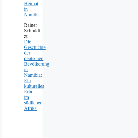
Heimat
in
Namibia
Rainer
Schmidt
zu
Die
Geschichte
der
deutschen
Bevölkerung
in
Namibia:
Ein
kulturelles
Erbe
im
südlichen
Afrika