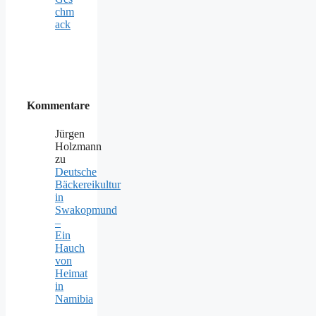
chm
ack
Kommentare
Jürgen
Holzmann
zu
Deutsche
Bäckereikultur
in
Swakopmund
–
Ein
Hauch
von
Heimat
in
Namibia