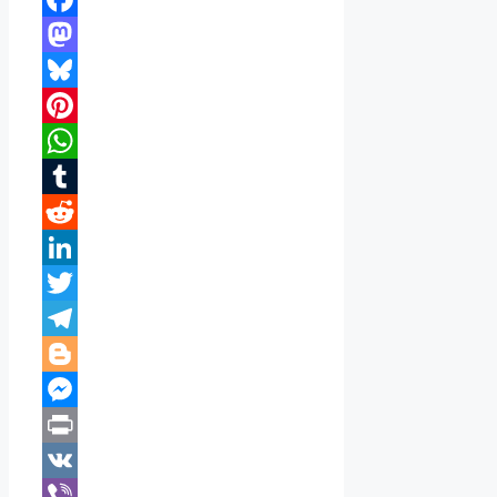
Facebook
Mastodon
Bluesky
Pinterest
WhatsApp
Tumblr
Reddit
LinkedIn
Twitter
Telegram
Blogger
Messenger
Print
VK