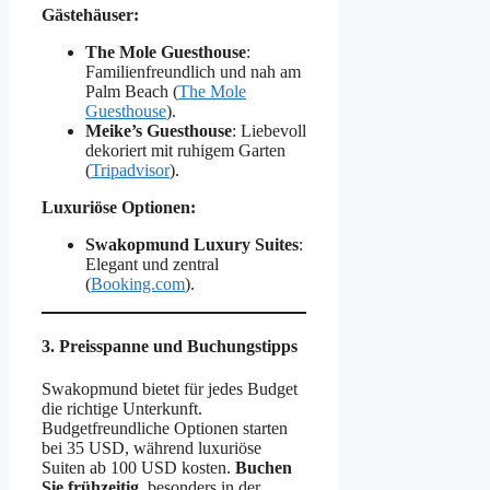
Gästehäuser:
The Mole Guesthouse
:
Familienfreundlich und nah am
Palm Beach​ (
The Mole
Guesthouse
).
Meike’s Guesthouse
: Liebevoll
dekoriert mit ruhigem Garten​
(
Tripadvisor
).
Luxuriöse Optionen:
Swakopmund Luxury Suites
:
Elegant und zentral​
(
Booking.com
).
3. Preisspanne und Buchungstipps
Swakopmund bietet für jedes Budget
die richtige Unterkunft.
Budgetfreundliche Optionen starten
bei 35 USD, während luxuriöse
Suiten ab 100 USD kosten.
Buchen
Sie frühzeitig
, besonders in der