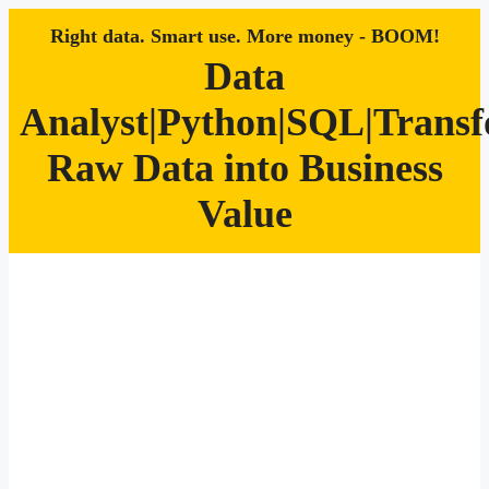
Right data. Smart use. More money - BOOM!
Data
Analyst|Python|SQL|Trans
Raw Data into Business
Value
Zum
Inhalt
springen